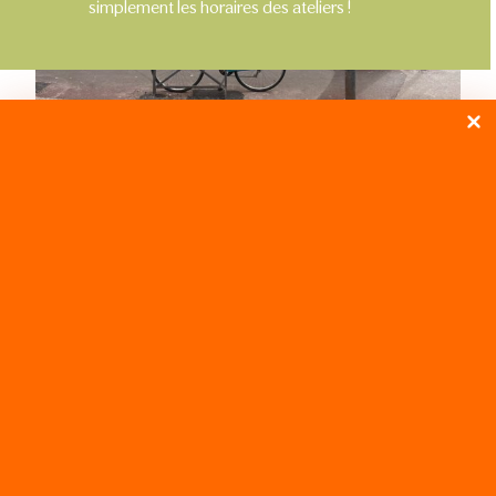
simplement les horaires des ateliers !
NEWSLETTER
OÙ NOUS TROUVER ?
AGENDA ET RÉSERVATION
CONTACT
IG
© Copyright 2026
La Manufacture des Matières
. Tous droits
réservés.
Blossom PinIt | Développé By
Blossom Themes
.Propulsé
par
WordPress
.